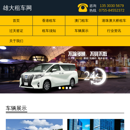
咨询
135 3030 5679
雄大租车网
热线
0755-84552372
首页
香港租车
澳门租车
港珠澳大桥租车
过关签证
租车须知
车辆展示
行业资讯
关于我们
车辆展示